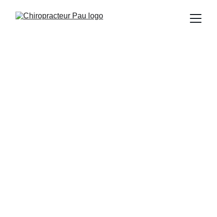
Soulagement 
efficace pour 
vos douleurs de 
dos
Chiropracteur Pau pour votre bien-être 
quotidien.