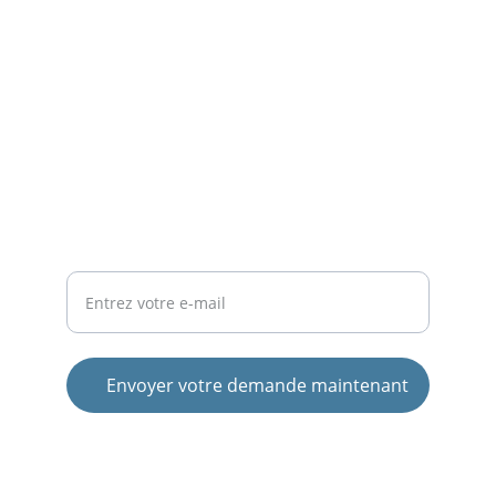
SOIN
xdesvergez.chiro@gmail.com
+33 6 60 85 92 00
SANTÉ
Votre adresse e-mail ici
Envoyer votre demande maintenant
© 2025. All rights reserved.