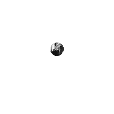
douleurs au dos ont disparu. Je 
recommande vivement ses soins 
professionnels et efficaces pour tous 
les problèmes musculo-squelettiques.
Marie Dupont
Bien-être
Soulagement des douleurs musculo-
squelettiques à Pau.